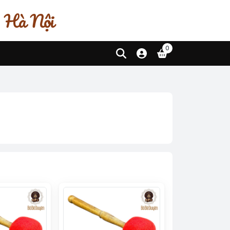
, Hà Nội
0