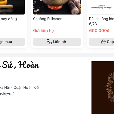
xoay đồng
Chuông Fullmoon
Dùi chuông lô
6/28
Giá liên hệ
600.000đ
ọn mua
Liên hệ
Chọ
 Sứ , Hoàn
à Nội - Quận Hoàn Kiếm
deduyen/