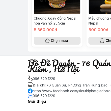
Mẫu chuông 
Chuông Xoay đồng Nepal
Nepal
hoa văn nổi 25.5cm
8.360.000đ
600.000đ
Chọn mua
Ch
Bồ Đề Duyên - 76 Quán
Kiếm , Hà Nội
096 529 1229
Địa chỉ
:
76 Quán Sứ, Phường Trần Hưng Đạo, H
https://www.facebook.com/sieuthiphatgiaobo
096 529 1229
Giới thiệu