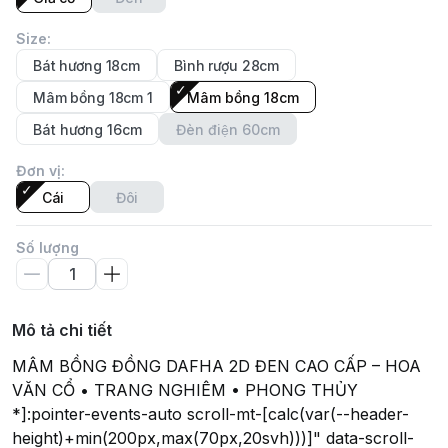
Size
:
Bát hương 18cm
Bình rượu 28cm
Mâm bồng 18cm 1
Mâm bồng 18cm
Bát hương 16cm
Đèn điện 60cm
Đơn vị
:
Cái
Đôi
Số lượng
Mô tả chi tiết
MÂM BỒNG ĐỒNG DAFHA 2D ĐEN CAO CẤP – HOA
VĂN CỔ • TRANG NGHIÊM • PHONG THỦY
*]:pointer-events-auto scroll-mt-[calc(var(--header-
height)+min(200px,max(70px,20svh)))]" data-scroll-