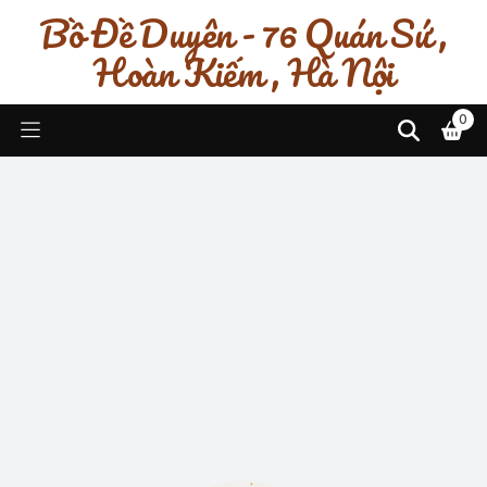
Bồ Đề Duyên - 76 Quán Sứ ,
Hoàn Kiếm , Hà Nội
0