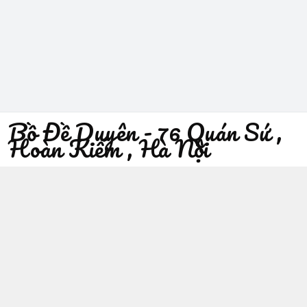
Bồ Đề Duyên - 76 Quán Sứ ,
Hoàn Kiếm , Hà Nội
096 529 1229
Địa chỉ
:
76 Quán Sứ, Phường Trần Hưng Đạo, Hà Nội -
Quận Hoàn Kiếm
https://www.facebook.com/sieuthiphatgiaobodeduyen/
096 529 1229
Giới thiệu
© 2026
Bồ Đề Duyên - 76 Quán Sứ , Hoàn Kiếm , Hà Nội