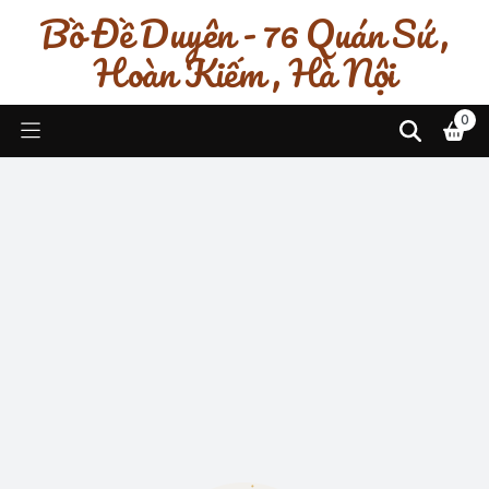
Bồ Đề Duyên - 76 Quán Sứ ,
Hoàn Kiếm , Hà Nội
0