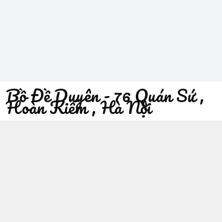
Bồ Đề Duyên - 76 Quán Sứ ,
Hoàn Kiếm , Hà Nội
096 529 1229
Địa chỉ
:
76 Quán Sứ, Phường Trần Hưng Đạo, Hà Nội -
Quận Hoàn Kiếm
https://www.facebook.com/sieuthiphatgiaobodeduyen/
096 529 1229
Giới thiệu
© 2026
Bồ Đề Duyên - 76 Quán Sứ , Hoàn Kiếm , Hà Nội