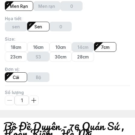
Men Rạn
Men rạn
0
Họa tiết
:
sen
Sen
0
Size
:
18cm
16cm
10cm
14cm
7cm
23cm
S3
30cm
28cm
Đơn vị
:
Cái
Bộ
Số lượng
Bồ Đề Duyên - 76 Quán Sứ ,
Hoàn Kiếm , Hà Nội