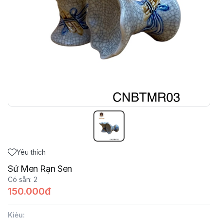
Yêu thích
Sứ Men Rạn Sen
Có sẵn
:
2
150.000đ
Kiẻu
: