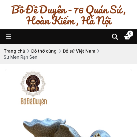
Bồ Đề Duyên - 76 Quán Sứ ,
Hoàn Kiếm , Hà Nội
0
Trang chủ
Đồ thờ cúng
Đồ sứ Việt Nam
Sứ Men Rạn Sen