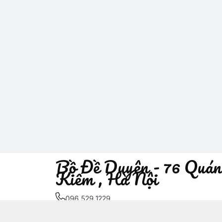
Bồ Đề Duyên - 76 Quán
Kiếm , Hà Nội
096 529 1229
Địa chỉ
:
76 Quán Sứ, Phường Trần Hưng Đạo, H