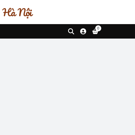
, Hà Nội
0