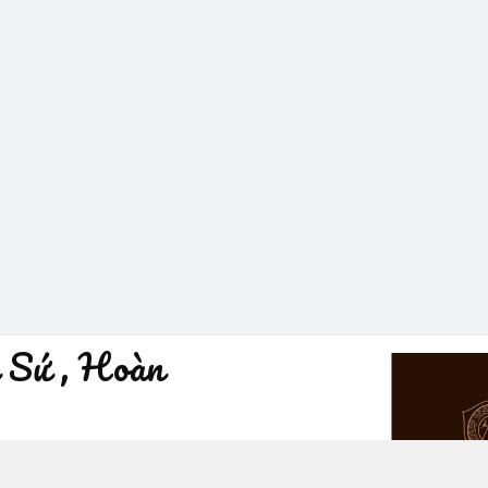
 Sứ , Hoàn
à Nội - Quận Hoàn Kiếm