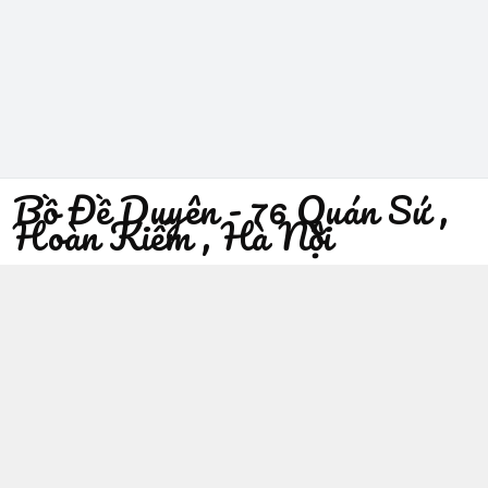
Bồ Đề Duyên - 76 Quán Sứ ,
Hoàn Kiếm , Hà Nội
096 529 1229
Địa chỉ
:
76 Quán Sứ, Phường Trần Hưng Đạo, Hà Nội -
Quận Hoàn Kiếm
https://www.facebook.com/sieuthiphatgiaobodeduyen/
096 529 1229
Giới thiệu
© 2026
Bồ Đề Duyên - 76 Quán Sứ , Hoàn Kiếm , Hà Nội