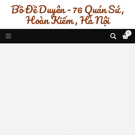
Bồ Đề Duyên - 76 Quán Sứ ,
Hoàn Kiếm , Hà Nội
0