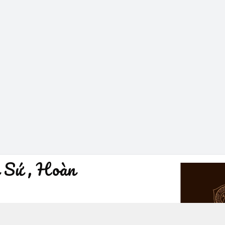
 Sứ , Hoàn
à Nội - Quận Hoàn Kiếm