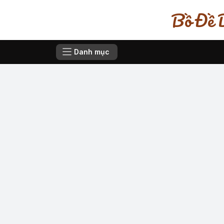
Bồ Đề D
Danh mục