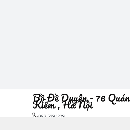
Bồ Đề Duyên - 76 Quán
Kiếm , Hà Nội
096 529 1229
Địa chỉ
:
76 Quán Sứ, Phường Trần Hưng Đạo, H