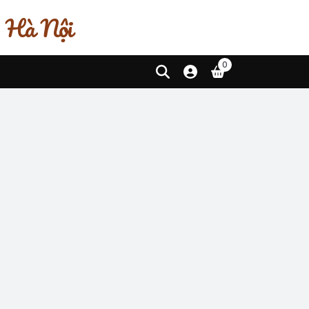
, Hà Nội
0