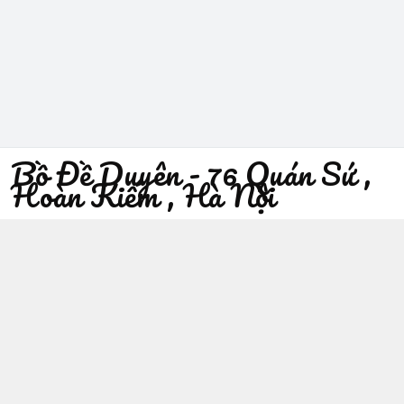
Bồ Đề Duyên - 76 Quán Sứ ,
Hoàn Kiếm , Hà Nội
096 529 1229
Địa chỉ
:
76 Quán Sứ, Phường Trần Hưng Đạo, Hà Nội -
Quận Hoàn Kiếm
https://www.facebook.com/sieuthiphatgiaobodeduyen/
096 529 1229
Giới thiệu
© 2026
Bồ Đề Duyên - 76 Quán Sứ , Hoàn Kiếm , Hà Nội