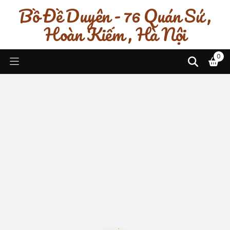
Bồ Đề Duyên - 76 Quán Sứ ,
Hoàn Kiếm , Hà Nội
0