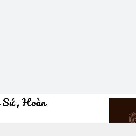
 Sứ , Hoàn
à Nội - Quận Hoàn Kiếm