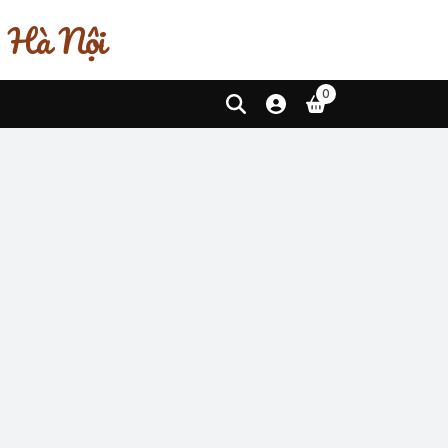
, Hà Nội
0