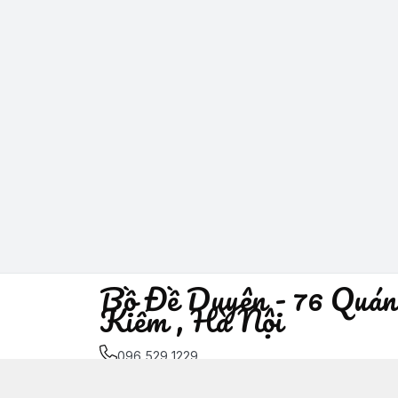
Bồ Đề Duyên - 76 Quán
Kiếm , Hà Nội
096 529 1229
Địa chỉ
:
76 Quán Sứ, Phường Trần Hưng Đạo, H