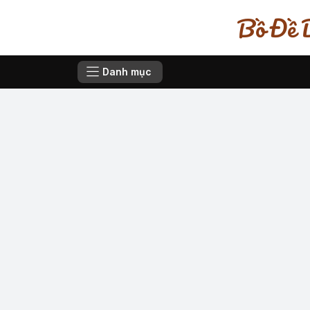
Bồ Đề D
Danh mục