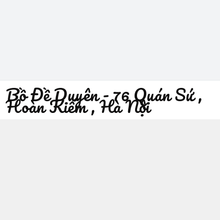
Bồ Đề Duyên - 76 Quán Sứ ,
Hoàn Kiếm , Hà Nội
096 529 1229
Địa chỉ
:
76 Quán Sứ, Phường Trần Hưng Đạo, Hà Nội -
Quận Hoàn Kiếm
https://www.facebook.com/sieuthiphatgiaobodeduyen/
096 529 1229
Giới thiệu
© 2026
Bồ Đề Duyên - 76 Quán Sứ , Hoàn Kiếm , Hà Nội