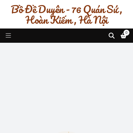
Bồ Đề Duyên - 76 Quán Sứ ,
Hoàn Kiếm , Hà Nội
0