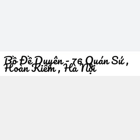
Bồ Đề Duyên - 76 Quán Sứ ,
Hoàn Kiếm , Hà Nội
096 529 1229
Địa chỉ
:
76 Quán Sứ, Phường Trần Hưng Đạo, Hà Nội -
Quận Hoàn Kiếm
https://www.facebook.com/sieuthiphatgiaobodeduyen/
096 529 1229
Giới thiệu
© 2026
Bồ Đề Duyên - 76 Quán Sứ , Hoàn Kiếm , Hà Nội