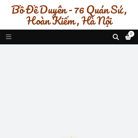
Bồ Đề Duyên - 76 Quán Sứ ,
Hoàn Kiếm , Hà Nội
0