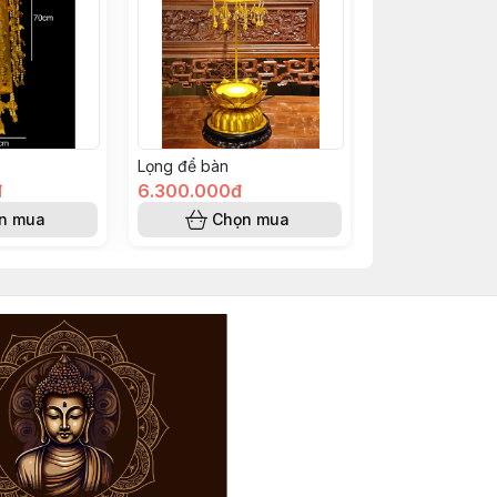
Lọng để bàn
đ
6.300.000đ
n mua
Chọn mua