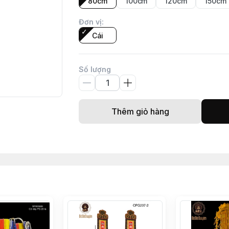
80cm
100cm
120cm
150cm
Đơn vị
:
Cái
Số lượng
Thêm giỏ hàng