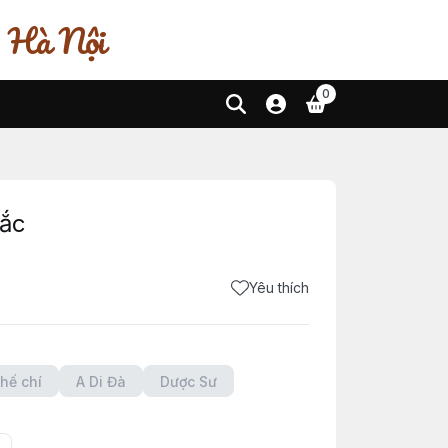
, Hà Nội
0
Sắc
Yêu thích
hế chí
A Di Đà
Dược Sư