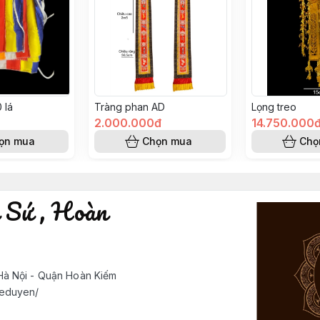
 lá
Tràng phan AD
Lọng treo
2.000.000đ
14.750.000
ọn mua
Chọn mua
Chọ
 Sứ , Hoàn
à Nội - Quận Hoàn Kiếm
deduyen/