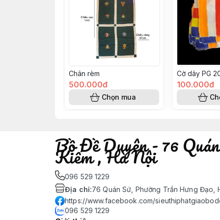
Chân rèm
Cờ dây PG 20
500.000đ
100.000đ
Chọn mua
Ch
Bồ Đề Duyên - 76 Quán
Kiếm , Hà Nội
096 529 1229
Địa chỉ
:
76 Quán Sứ, Phường Trần Hưng Đạo, H
https://www.facebook.com/sieuthiphatgiaobo
096 529 1229