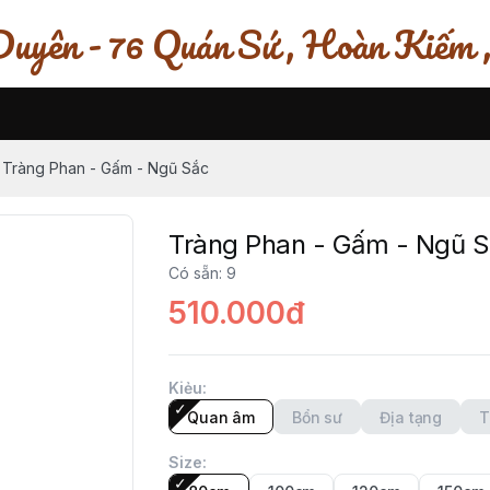
uyên - 76 Quán Sứ , Hoàn Kiếm 
Tràng Phan - Gấm - Ngũ Sắc
Tràng Phan - Gấm - Ngũ 
Có sẵn
:
9
510.000đ
Kiẻu
:
Quan âm
Bổn sư
Địa tạng
T
Size
: