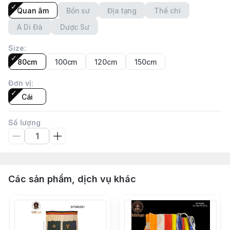
Quan âm
Bổn sư
Địa tạng
Thế chí
A Di Đà
Dược Sư
Size
:
80cm
100cm
120cm
150cm
Đơn vị
:
Cái
Số lượng
Các sản phẩm, dịch vụ khác