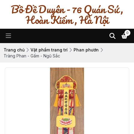
Bồ Đề Duyên - 76 Quán Sứ ,
Hoàn Kiếm , Hà Nội
0
Trang chủ
Vật phẩm trang trí
Phan phướn
Tràng Phan - Gấm - Ngũ Sắc