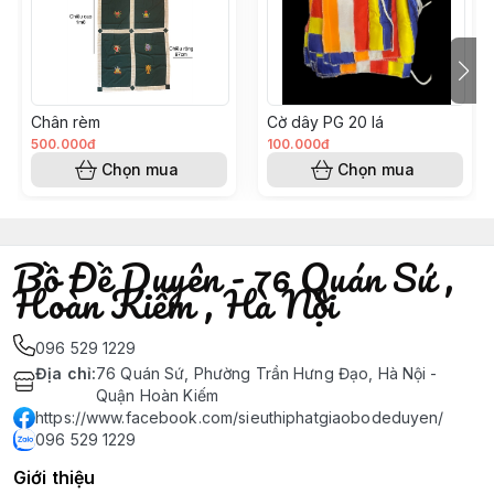
Chân rèm
Cờ dây PG 20 lá
500.000đ
100.000đ
Chọn mua
Chọn mua
Bồ Đề Duyên - 76 Quán Sứ ,
Hoàn Kiếm , Hà Nội
096 529 1229
Địa chỉ
:
76 Quán Sứ, Phường Trần Hưng Đạo, Hà Nội -
Quận Hoàn Kiếm
https://www.facebook.com/sieuthiphatgiaobodeduyen/
096 529 1229
Giới thiệu