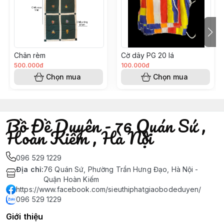
Chân rèm
Cờ dây PG 20 lá
500.000đ
100.000đ
Chọn mua
Chọn mua
Bồ Đề Duyên - 76 Quán Sứ ,
Hoàn Kiếm , Hà Nội
096 529 1229
Địa chỉ
:
76 Quán Sứ, Phường Trần Hưng Đạo, Hà Nội -
Quận Hoàn Kiếm
https://www.facebook.com/sieuthiphatgiaobodeduyen/
096 529 1229
Giới thiệu