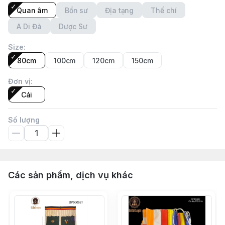
Quan âm
Bổn sư
Địa tạng
Thế chí
A Di Đà
Dược Sư
Size
:
80cm
100cm
120cm
150cm
Đơn vị
:
Cái
Số lượng
Các sản phẩm, dịch vụ khác