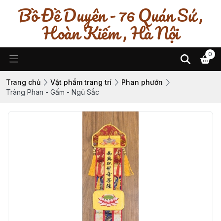
Bồ Đề Duyên - 76 Quán Sứ ,
Hoàn Kiếm , Hà Nội
0
Trang chủ
Vật phẩm trang trí
Phan phướn
Tràng Phan - Gấm - Ngũ Sắc