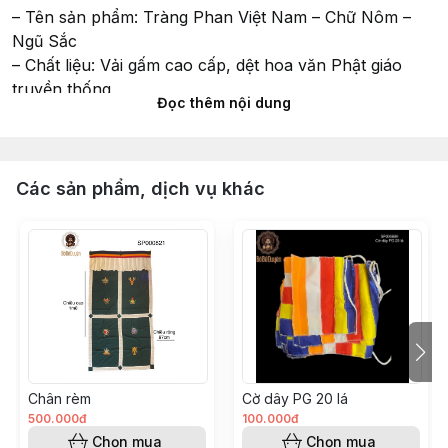
– Tên sản phẩm: Tràng Phan Việt Nam – Chữ Nôm –
Ngũ Sắc
– Chất liệu: Vải gấm cao cấp, dệt hoa văn Phật giáo
truyền thống
Đọc thêm nội dung
– Màu sắc: Ngũ sắc (xanh – vàng – đỏ – trắng – lục)
– Chữ thêu: Chữ Nôm Việt – Nam Mô A Di Đà Phật
– Kiểu dáng: Tràng phan treo dài truyền thống, thân
trung tâm nổi bật, phía dưới chia nhiều dải rủ mềm mại
Các sản phẩm, dịch vụ khác
– Phong cách: Trang nghiêm – cổ truyền – đậm bản
sắc Phật giáo Việt Nam
KÍCH THƯỚC
– Chiều dài: 1m
– Chiều rộng: 30cm
(Kích thước cân đối, nổi bật khi treo ban thờ, chánh
điện, đạo tràng)
Ý NGHĨA TÂM LINH
Chân rèm
Cờ dây PG 20 lá
– Tràng phan chữ Nôm mang đậm tinh thần Phật giáo
500.000đ
100.000đ
Việt, gần gũi và linh thiêng
Chọn mua
Chọn mua