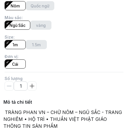
Nôm
Quốc ngữ
Màu sắc
:
Ngũ Sắc
vàng
Size
:
1m
1.5m
Đơn vị
:
Cái
Số lượng
Mô tả chi tiết
TRÀNG PHAN VN – CHỮ NÔM – NGŨ SẮC - TRANG
NGHIÊM • HỘ TRÌ • THUẦN VIỆT PHẬT GIÁO
THÔNG TIN SẢN PHẨM