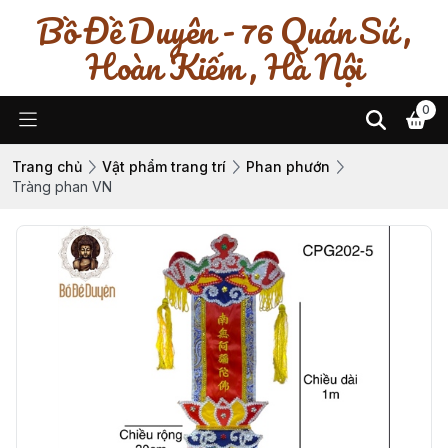
Bồ Đề Duyên - 76 Quán Sứ ,
Hoàn Kiếm , Hà Nội
0
Trang chủ
Vật phẩm trang trí
Phan phướn
Tràng phan VN