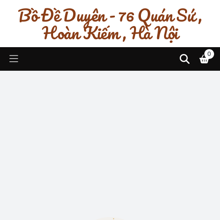
Bồ Đề Duyên - 76 Quán Sứ ,
Hoàn Kiếm , Hà Nội
0