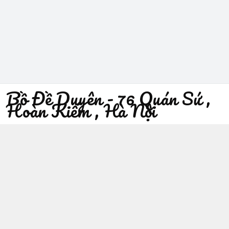
Bồ Đề Duyên - 76 Quán Sứ ,
Hoàn Kiếm , Hà Nội
096 529 1229
Địa chỉ
:
76 Quán Sứ, Phường Trần Hưng Đạo, Hà Nội -
Quận Hoàn Kiếm
https://www.facebook.com/sieuthiphatgiaobodeduyen/
096 529 1229
Giới thiệu
© 2026
Bồ Đề Duyên - 76 Quán Sứ , Hoàn Kiếm , Hà Nội