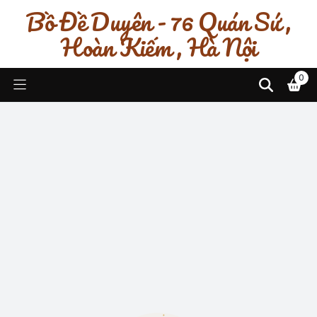
Bồ Đề Duyên - 76 Quán Sứ ,
Hoàn Kiếm , Hà Nội
0