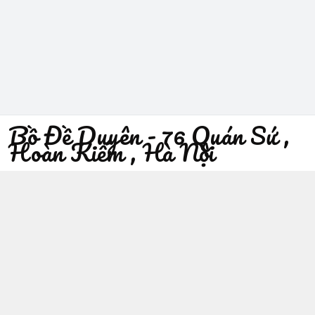
Bồ Đề Duyên - 76 Quán Sứ ,
Hoàn Kiếm , Hà Nội
096 529 1229
Địa chỉ
:
76 Quán Sứ, Phường Trần Hưng Đạo, Hà Nội -
Quận Hoàn Kiếm
https://www.facebook.com/sieuthiphatgiaobodeduyen/
096 529 1229
Giới thiệu
© 2026
Bồ Đề Duyên - 76 Quán Sứ , Hoàn Kiếm , Hà Nội