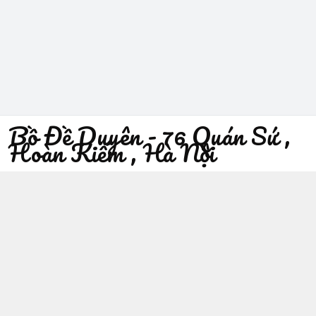
Bồ Đề Duyên - 76 Quán Sứ ,
Hoàn Kiếm , Hà Nội
096 529 1229
Địa chỉ
:
76 Quán Sứ, Phường Trần Hưng Đạo, Hà Nội -
Quận Hoàn Kiếm
https://www.facebook.com/sieuthiphatgiaobodeduyen/
096 529 1229
Giới thiệu
© 2026
Bồ Đề Duyên - 76 Quán Sứ , Hoàn Kiếm , Hà Nội