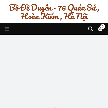
Bồ Đề Duyên - 76 Quán Sứ ,
Hoàn Kiếm , Hà Nội
0