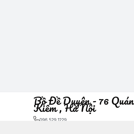
Bồ Đề Duyên - 76 Quán
Kiếm , Hà Nội
096 529 1229
Địa chỉ
:
76 Quán Sứ, Phường Trần Hưng Đạo, H