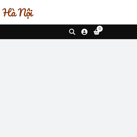
, Hà Nội
0