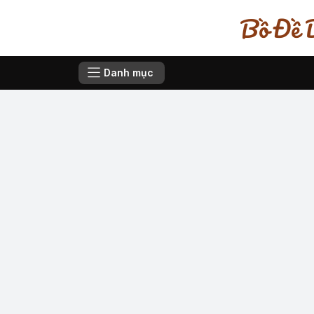
Bồ Đề D
Danh mục