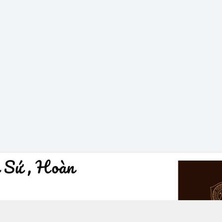
 Sứ , Hoàn
à Nội - Quận Hoàn Kiếm