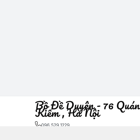
Bồ Đề Duyên - 76 Quán
Kiếm , Hà Nội
096 529 1229
Địa chỉ
:
76 Quán Sứ, Phường Trần Hưng Đạo, H