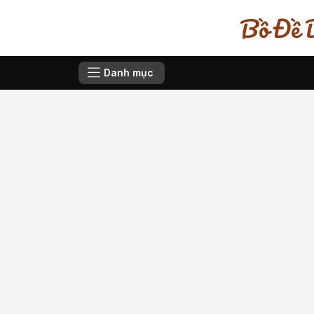
Bồ Đề D
Danh mục