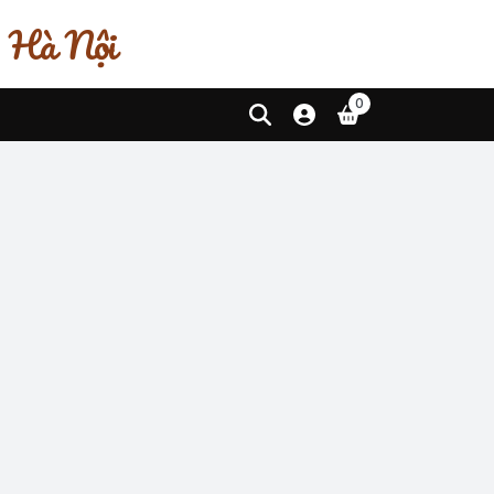
, Hà Nội
0