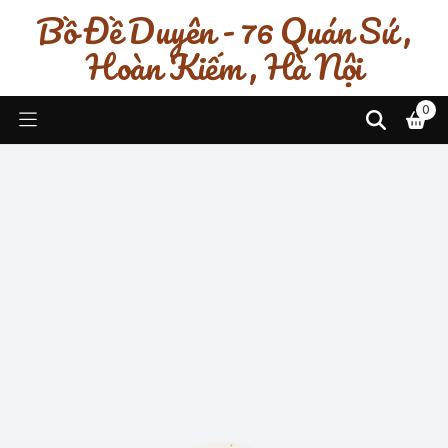
Bồ Đề Duyên - 76 Quán Sứ ,
Hoàn Kiếm , Hà Nội
0