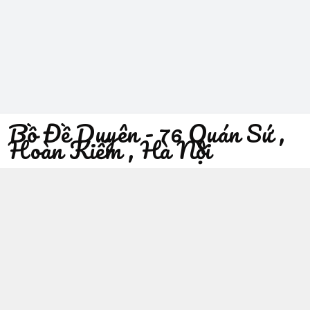
Bồ Đề Duyên - 76 Quán Sứ ,
Hoàn Kiếm , Hà Nội
096 529 1229
Địa chỉ
:
76 Quán Sứ, Phường Trần Hưng Đạo, Hà Nội -
Quận Hoàn Kiếm
https://www.facebook.com/sieuthiphatgiaobodeduyen/
096 529 1229
Giới thiệu
© 2026
Bồ Đề Duyên - 76 Quán Sứ , Hoàn Kiếm , Hà Nội