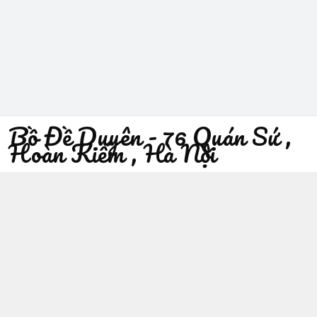
Bồ Đề Duyên - 76 Quán Sứ ,
Hoàn Kiếm , Hà Nội
096 529 1229
Địa chỉ
:
76 Quán Sứ, Phường Trần Hưng Đạo, Hà Nội -
Quận Hoàn Kiếm
https://www.facebook.com/sieuthiphatgiaobodeduyen/
096 529 1229
Giới thiệu
© 2026
Bồ Đề Duyên - 76 Quán Sứ , Hoàn Kiếm , Hà Nội