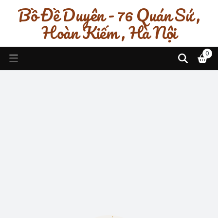
Bồ Đề Duyên - 76 Quán Sứ ,
Hoàn Kiếm , Hà Nội
0