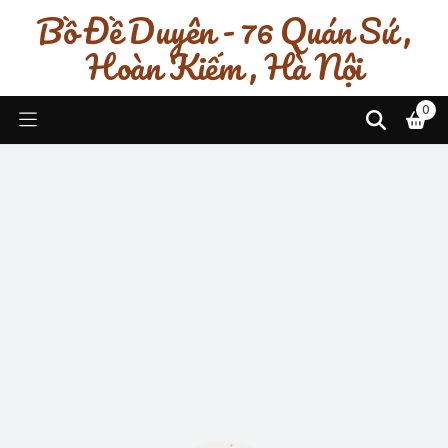
Bồ Đề Duyên - 76 Quán Sứ ,
Hoàn Kiếm , Hà Nội
0