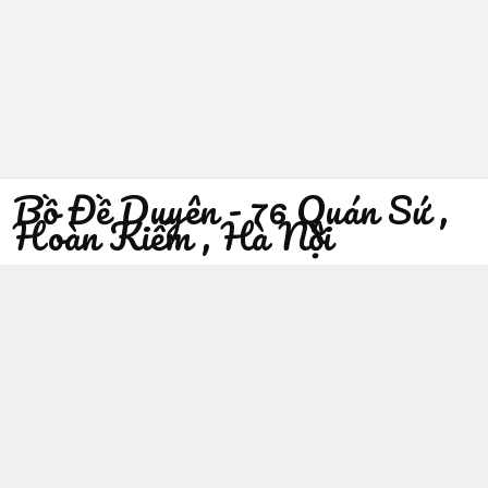
Bồ Đề Duyên - 76 Quán Sứ ,
Hoàn Kiếm , Hà Nội
096 529 1229
Địa chỉ
:
76 Quán Sứ, Phường Trần Hưng Đạo, Hà Nội -
Quận Hoàn Kiếm
https://www.facebook.com/sieuthiphatgiaobodeduyen/
096 529 1229
Giới thiệu
© 2026
Bồ Đề Duyên - 76 Quán Sứ , Hoàn Kiếm , Hà Nội