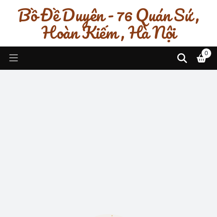
Bồ Đề Duyên - 76 Quán Sứ ,
Hoàn Kiếm , Hà Nội
0