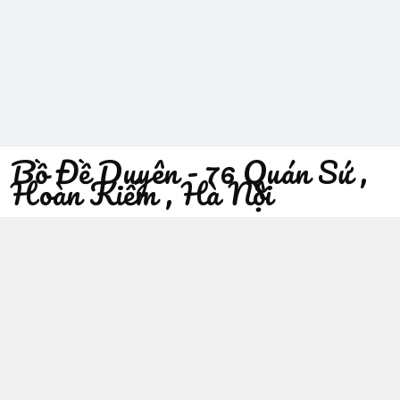
Bồ Đề Duyên - 76 Quán Sứ ,
Hoàn Kiếm , Hà Nội
096 529 1229
Địa chỉ
:
76 Quán Sứ, Phường Trần Hưng Đạo, Hà Nội -
Quận Hoàn Kiếm
https://www.facebook.com/sieuthiphatgiaobodeduyen/
096 529 1229
Giới thiệu
© 2026
Bồ Đề Duyên - 76 Quán Sứ , Hoàn Kiếm , Hà Nội