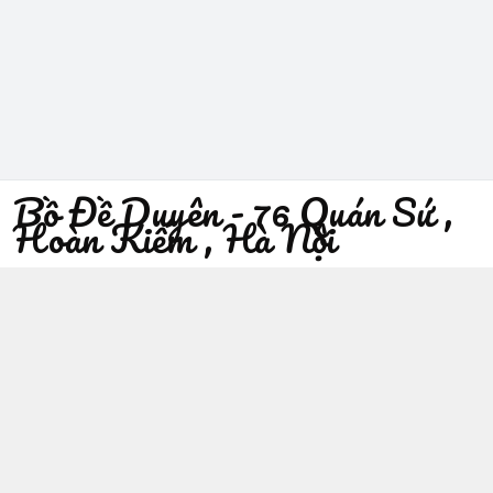
Bồ Đề Duyên - 76 Quán Sứ ,
Hoàn Kiếm , Hà Nội
096 529 1229
Địa chỉ
:
76 Quán Sứ, Phường Trần Hưng Đạo, Hà Nội -
Quận Hoàn Kiếm
https://www.facebook.com/sieuthiphatgiaobodeduyen/
096 529 1229
Giới thiệu
© 2026
Bồ Đề Duyên - 76 Quán Sứ , Hoàn Kiếm , Hà Nội