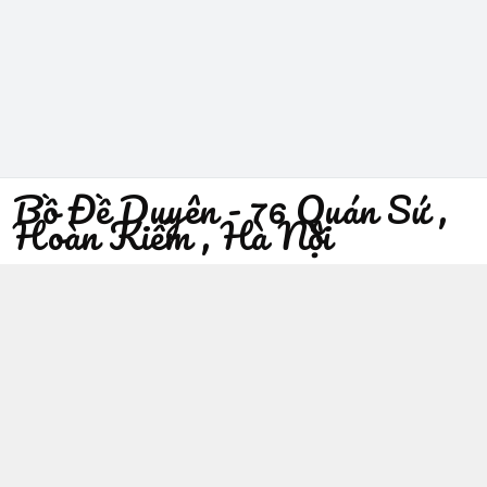
Bồ Đề Duyên - 76 Quán Sứ ,
Hoàn Kiếm , Hà Nội
096 529 1229
Địa chỉ
:
76 Quán Sứ, Phường Trần Hưng Đạo, Hà Nội -
Quận Hoàn Kiếm
https://www.facebook.com/sieuthiphatgiaobodeduyen/
096 529 1229
Giới thiệu
© 2026
Bồ Đề Duyên - 76 Quán Sứ , Hoàn Kiếm , Hà Nội