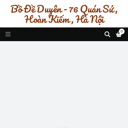
Bồ Đề Duyên - 76 Quán Sứ ,
Hoàn Kiếm , Hà Nội
0