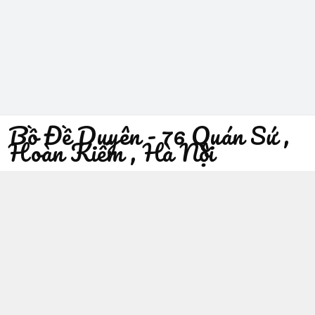
Bồ Đề Duyên - 76 Quán Sứ ,
Hoàn Kiếm , Hà Nội
096 529 1229
Địa chỉ
:
76 Quán Sứ, Phường Trần Hưng Đạo, Hà Nội -
Quận Hoàn Kiếm
https://www.facebook.com/sieuthiphatgiaobodeduyen/
096 529 1229
Giới thiệu
© 2026
Bồ Đề Duyên - 76 Quán Sứ , Hoàn Kiếm , Hà Nội