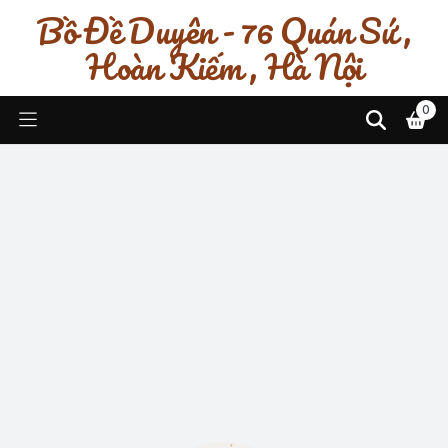
Bồ Đề Duyên - 76 Quán Sứ ,
Hoàn Kiếm , Hà Nội
0