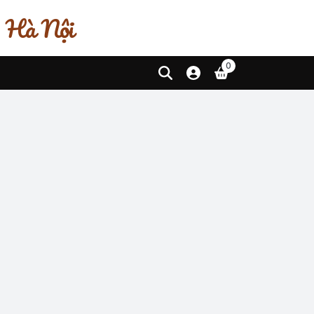
, Hà Nội
0