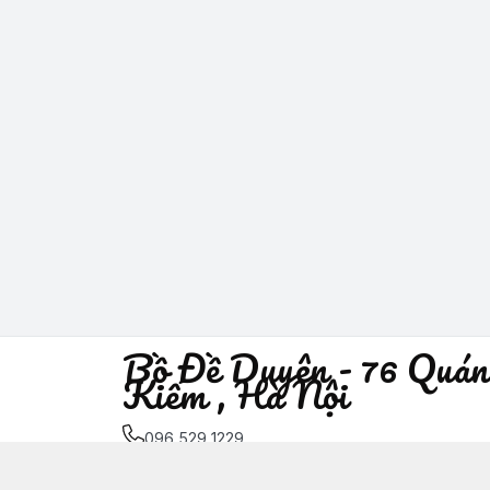
Bồ Đề Duyên - 76 Quán
Kiếm , Hà Nội
096 529 1229
Địa chỉ
:
76 Quán Sứ, Phường Trần Hưng Đạo, H