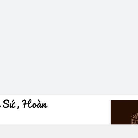
 Sứ , Hoàn
à Nội - Quận Hoàn Kiếm