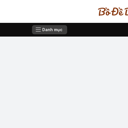
Bồ Đề D
Danh mục