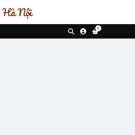
, Hà Nội
0