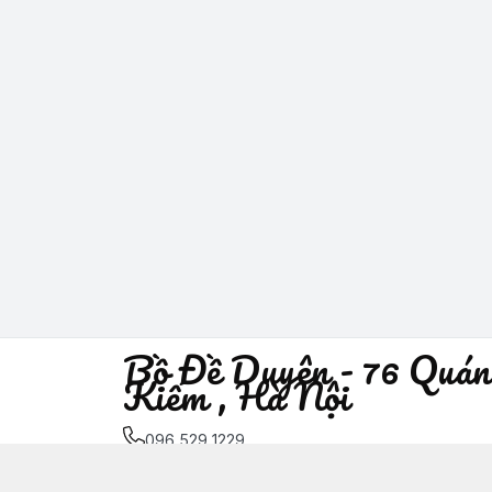
Bồ Đề Duyên - 76 Quán
Kiếm , Hà Nội
096 529 1229
Địa chỉ
:
76 Quán Sứ, Phường Trần Hưng Đạo, H