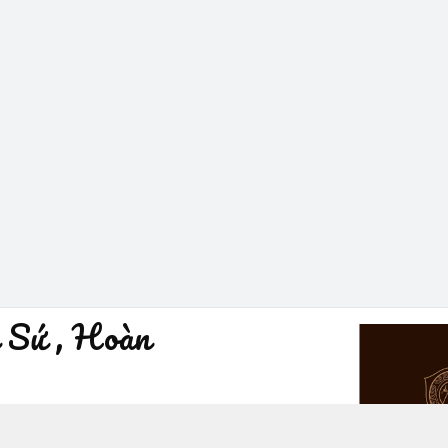
 Sứ , Hoàn
à Nội - Quận Hoàn Kiếm