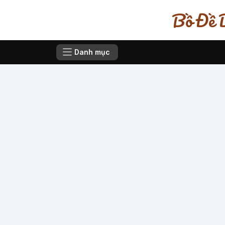
Bồ Đề D
Danh mục