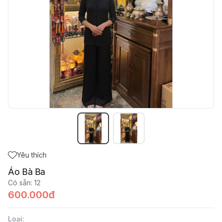
Yêu thích
Áo Bà Ba
Có sẵn
:
12
600.000đ
Loại
: