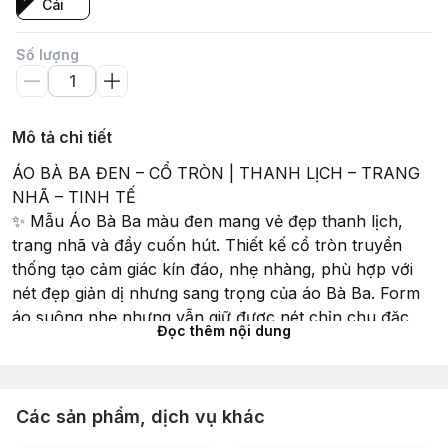
Cái
Số lượng
Mô tả chi tiết
ÁO BÀ BA ĐEN – CỔ TRÒN | THANH LỊCH – TRANG
NHÃ – TINH TẾ
✨ Mẫu Áo Bà Ba màu đen mang vẻ đẹp thanh lịch,
trang nhã và đầy cuốn hút. Thiết kế cổ tròn truyền
thống tạo cảm giác kín đáo, nhẹ nhàng, phù hợp với
nét đẹp giản dị nhưng sang trọng của áo Bà Ba. Form
áo suông nhẹ nhưng vẫn giữ được nét chỉn chu đặc
Đọc thêm nội dung
trưng của trang phục truyền thống.
⭐ CHI TIẾT SẢN PHẨM
Chất liệu
Vải mềm mịn, thoáng mát, không gây bí
Các sản phẩm, dịch vụ khác
Độ rũ đẹp, giữ form tốt