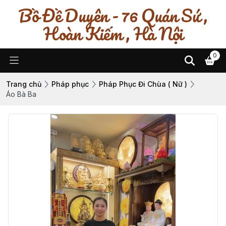
Bồ Đề Duyên - 76 Quán Sứ ,
Hoàn Kiếm , Hà Nội
0
Trang chủ
Pháp phục
Pháp Phục Đi Chùa ( Nữ )
Áo Bà Ba