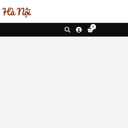
, Hà Nội
0