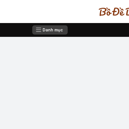
Bồ Đề D
Danh mục