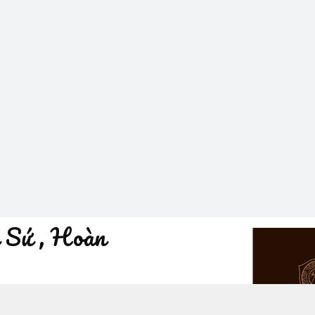
 Sứ , Hoàn
à Nội - Quận Hoàn Kiếm