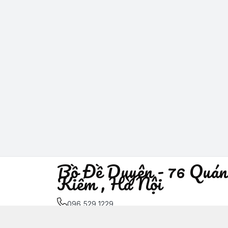
Bồ Đề Duyên - 76 Quán
Kiếm , Hà Nội
096 529 1229
Địa chỉ
:
76 Quán Sứ, Phường Trần Hưng Đạo, H