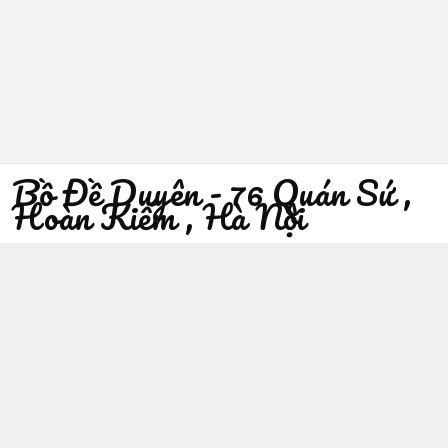
Bồ Đề Duyên - 76 Quán Sứ ,
Hoàn Kiếm , Hà Nội
096 529 1229
Địa chỉ
:
76 Quán Sứ, Phường Trần Hưng Đạo, Hà Nội -
Quận Hoàn Kiếm
https://www.facebook.com/sieuthiphatgiaobodeduyen/
096 529 1229
Giới thiệu
© 2026
Bồ Đề Duyên - 76 Quán Sứ , Hoàn Kiếm , Hà Nội