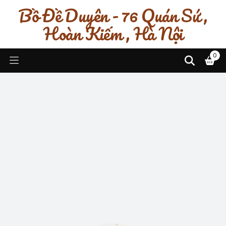
Bồ Đề Duyên - 76 Quán Sứ ,
Hoàn Kiếm , Hà Nội
0