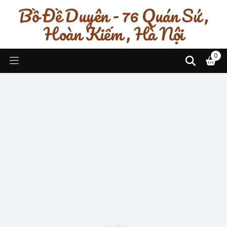
Bồ Đề Duyên - 76 Quán Sứ ,
Hoàn Kiếm , Hà Nội
0