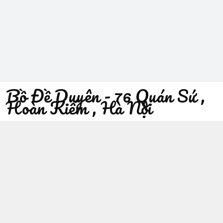
Bồ Đề Duyên - 76 Quán Sứ ,
Hoàn Kiếm , Hà Nội
096 529 1229
Địa chỉ
:
76 Quán Sứ, Phường Trần Hưng Đạo, Hà Nội -
Quận Hoàn Kiếm
https://www.facebook.com/sieuthiphatgiaobodeduyen/
096 529 1229
Giới thiệu
© 2026
Bồ Đề Duyên - 76 Quán Sứ , Hoàn Kiếm , Hà Nội