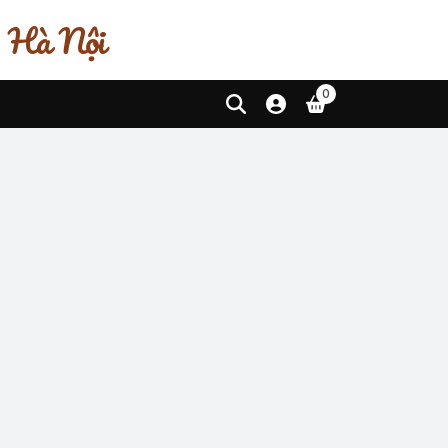
, Hà Nội
0