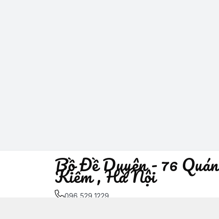
Bồ Đề Duyên - 76 Quán
Kiếm , Hà Nội
096 529 1229
Địa chỉ
:
76 Quán Sứ, Phường Trần Hưng Đạo, H