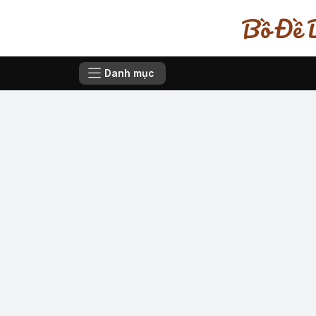
Bồ Đề D
Danh mục