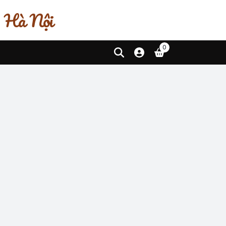
, Hà Nội
0