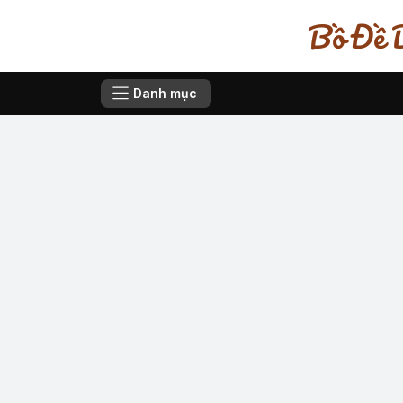
Bồ Đề D
Danh mục