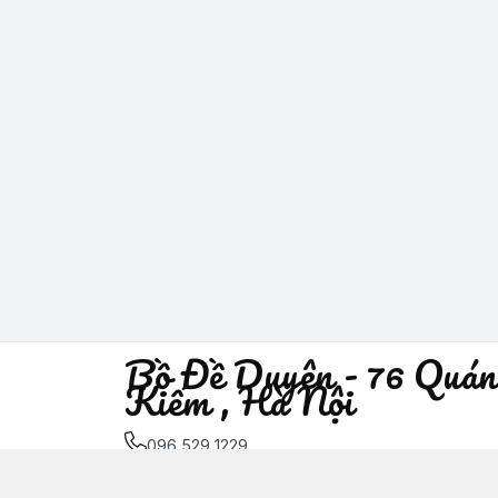
Bồ Đề Duyên - 76 Quán
Kiếm , Hà Nội
096 529 1229
Địa chỉ
:
76 Quán Sứ, Phường Trần Hưng Đạo, H