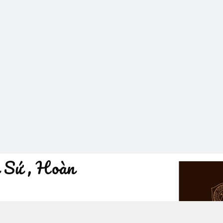
 Sứ , Hoàn
à Nội - Quận Hoàn Kiếm