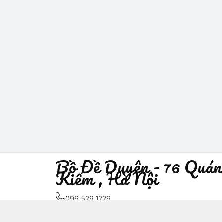
Bồ Đề Duyên - 76 Quán
Kiếm , Hà Nội
096 529 1229
Địa chỉ
:
76 Quán Sứ, Phường Trần Hưng Đạo, H