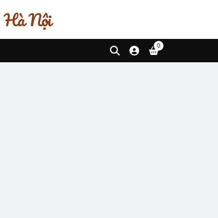
, Hà Nội
0