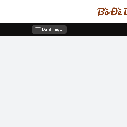
Bồ Đề D
Danh mục