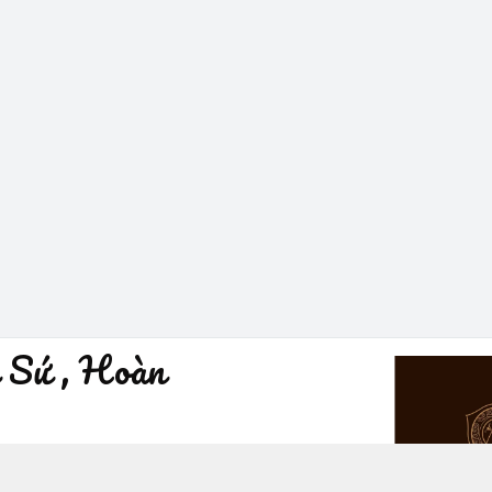
 Sứ , Hoàn
à Nội - Quận Hoàn Kiếm