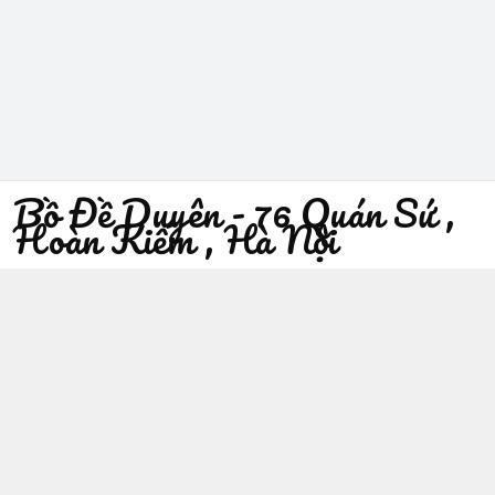
Bồ Đề Duyên - 76 Quán Sứ ,
Hoàn Kiếm , Hà Nội
096 529 1229
Địa chỉ
:
76 Quán Sứ, Phường Trần Hưng Đạo, Hà Nội -
Quận Hoàn Kiếm
https://www.facebook.com/sieuthiphatgiaobodeduyen/
096 529 1229
Giới thiệu
© 2026
Bồ Đề Duyên - 76 Quán Sứ , Hoàn Kiếm , Hà Nội