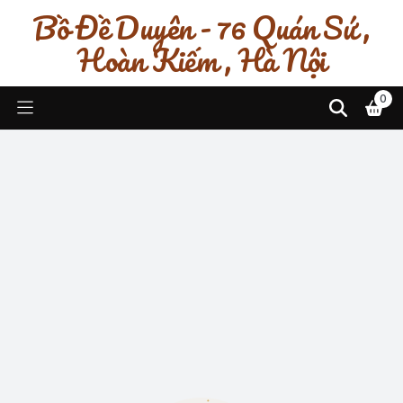
Bồ Đề Duyên - 76 Quán Sứ ,
Hoàn Kiếm , Hà Nội
0