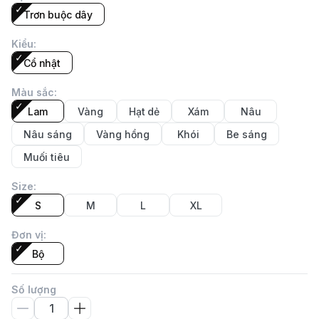
Trơn buộc dây
Kiểu
:
Cổ nhật
Màu sắc
:
Lam
Vàng
Hạt dẻ
Xám
Nâu
Nâu sáng
Vàng hồng
Khói
Be sáng
Muối tiêu
Size
:
S
M
L
XL
Đơn vị
:
Bộ
Số lượng