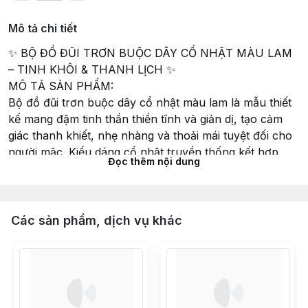
Mô tả chi tiết
✨ BỘ ĐỒ ĐŨI TRƠN BUỘC DÂY CỔ NHẬT MÀU LAM
– TINH KHÔI & THANH LỊCH ✨
MÔ TẢ SẢN PHẨM:
Bộ đồ đũi trơn buộc dây cổ nhật màu lam là mẫu thiết
kế mang đậm tinh thần thiền tĩnh và giản dị, tạo cảm
giác thanh khiết, nhẹ nhàng và thoải mái tuyệt đối cho
người mặc. Kiểu dáng cổ nhật truyền thống kết hợp
Đọc thêm nội dung
buộc dây tinh tế hai bên giúp tôn lên nét duyên dáng,
kín đáo và nhã nhặn, phù hợp cho Phật tử và những ai
yêu thích sự nhẹ nhàng trong phong cách sống.
ĐẶC ĐIỂM NỔI BẬT:
Các sản phẩm, dịch vụ khác
Chất liệu: Vải đũi cao cấp tự nhiên, mềm nhẹ, mát mẻ,
thấm hút tốt, thoải mái cả ngày dài.
Thiết kế: Cổ nhật cách điệu, buộc dây lệch tinh tế –
vừa trang nhã, vừa giữ phom dáng gọn gàng.