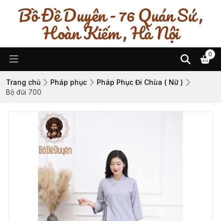
Bồ Đề Duyên - 76 Quán Sứ ,
Hoàn Kiếm , Hà Nội
0
Trang chủ
Pháp phục
Pháp Phục Đi Chùa ( Nữ )
Bộ đũi 700