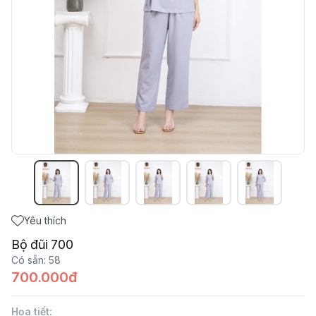
Yêu thích
Bộ đũi 700
Có sẵn
:
58
700.000đ
Họa tiết
: