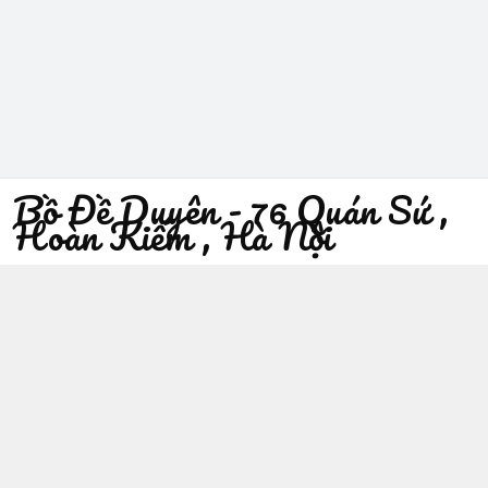
Bồ Đề Duyên - 76 Quán Sứ ,
Hoàn Kiếm , Hà Nội
096 529 1229
Địa chỉ
:
76 Quán Sứ, Phường Trần Hưng Đạo, Hà Nội -
Quận Hoàn Kiếm
https://www.facebook.com/sieuthiphatgiaobodeduyen/
096 529 1229
Giới thiệu
© 2026
Bồ Đề Duyên - 76 Quán Sứ , Hoàn Kiếm , Hà Nội