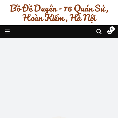
Bồ Đề Duyên - 76 Quán Sứ ,
Hoàn Kiếm , Hà Nội
0