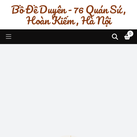
Bồ Đề Duyên - 76 Quán Sứ ,
Hoàn Kiếm , Hà Nội
0