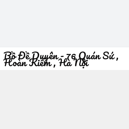
Bồ Đề Duyên - 76 Quán Sứ ,
Hoàn Kiếm , Hà Nội
096 529 1229
Địa chỉ
:
76 Quán Sứ, Phường Trần Hưng Đạo, Hà Nội -
Quận Hoàn Kiếm
https://www.facebook.com/sieuthiphatgiaobodeduyen/
096 529 1229
Giới thiệu
© 2026
Bồ Đề Duyên - 76 Quán Sứ , Hoàn Kiếm , Hà Nội