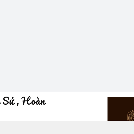
 Sứ , Hoàn
à Nội - Quận Hoàn Kiếm