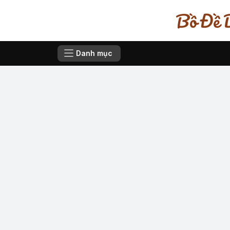
Bồ Đề D
Danh mục