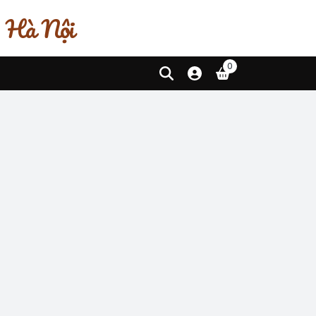
, Hà Nội
0