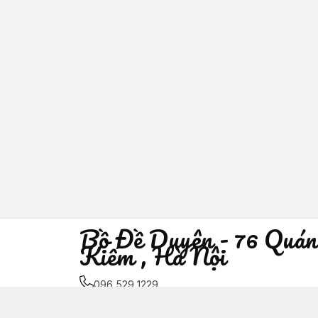
Bồ Đề Duyên - 76 Quán
Kiếm , Hà Nội
096 529 1229
Địa chỉ
:
76 Quán Sứ, Phường Trần Hưng Đạo, H