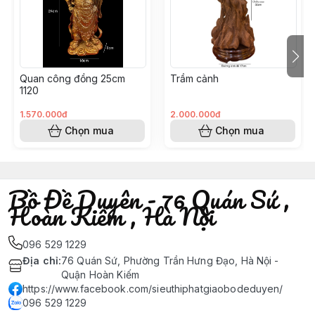
Quan công đồng 25cm
Trầm cảnh
1120
1.570.000đ
2.000.000đ
Chọn mua
Chọn mua
Bồ Đề Duyên - 76 Quán Sứ ,
Hoàn Kiếm , Hà Nội
096 529 1229
Địa chỉ
:
76 Quán Sứ, Phường Trần Hưng Đạo, Hà Nội -
Quận Hoàn Kiếm
https://www.facebook.com/sieuthiphatgiaobodeduyen/
096 529 1229