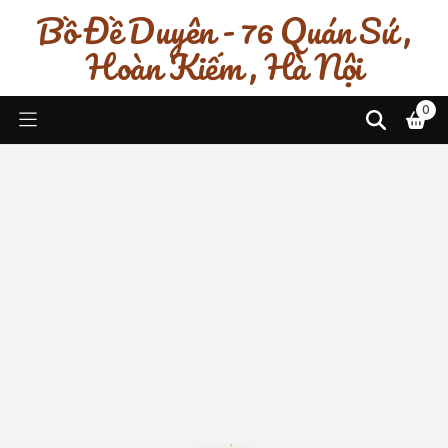
Bồ Đề Duyên - 76 Quán Sứ ,
Hoàn Kiếm , Hà Nội
0