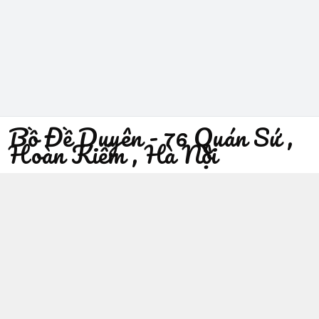
Bồ Đề Duyên - 76 Quán Sứ ,
Hoàn Kiếm , Hà Nội
096 529 1229
Địa chỉ
:
76 Quán Sứ, Phường Trần Hưng Đạo, Hà Nội -
Quận Hoàn Kiếm
https://www.facebook.com/sieuthiphatgiaobodeduyen/
096 529 1229
Giới thiệu
© 2026
Bồ Đề Duyên - 76 Quán Sứ , Hoàn Kiếm , Hà Nội