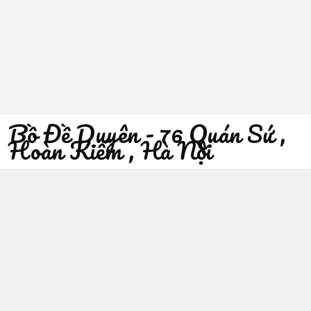
Bồ Đề Duyên - 76 Quán Sứ ,
Hoàn Kiếm , Hà Nội
096 529 1229
Địa chỉ
:
76 Quán Sứ, Phường Trần Hưng Đạo, Hà Nội -
Quận Hoàn Kiếm
https://www.facebook.com/sieuthiphatgiaobodeduyen/
096 529 1229
Giới thiệu
© 2026
Bồ Đề Duyên - 76 Quán Sứ , Hoàn Kiếm , Hà Nội