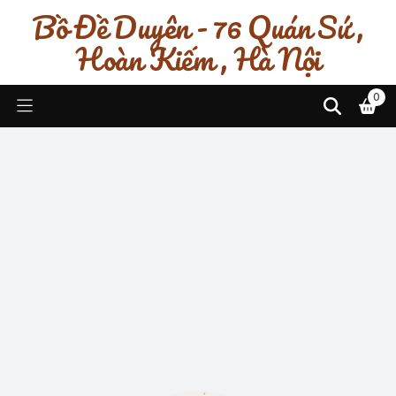
Bồ Đề Duyên - 76 Quán Sứ ,
Hoàn Kiếm , Hà Nội
0