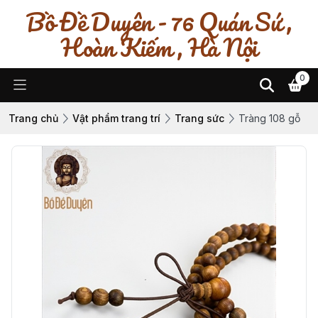
Bồ Đề Duyên - 76 Quán Sứ ,
Hoàn Kiếm , Hà Nội
0
Trang chủ
Vật phẩm trang trí
Trang sức
Tràng 108 gỗ