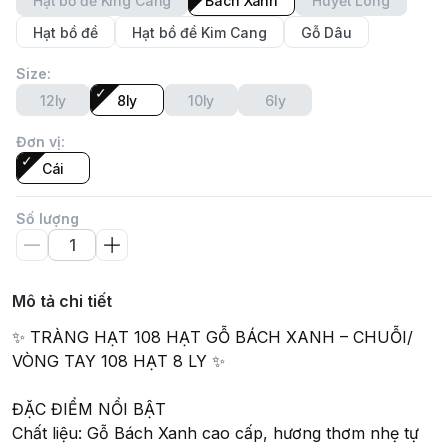
Hạt bồ đề King Cang
Bách Xanh
Huyết Long
Hạt bồ đề
Hạt bồ đề Kim Cang
Gỗ Dâu
Size
:
12ly
8ly
10ly
6ly
Đơn vị
:
Cái
Số lượng
Mô tả chi tiết
✨ TRÀNG HẠT 108 HẠT GỖ BÁCH XANH – CHUỖI/
VÒNG TAY 108 HẠT 8 LY ✨
ĐẶC ĐIỂM NỔI BẬT
Chất liệu: Gỗ Bách Xanh cao cấp, hương thơm nhẹ tự