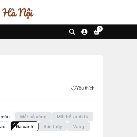
, Hà Nội
0
Yêu thích
2 màu
Mắt hổ vàng
Mắt hổ xanh lá
não
Đá xanh
Sơn thủy
Vàng