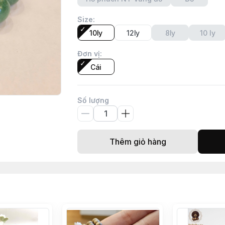
Size
:
10ly
12ly
8ly
10 ly
Đơn vị
:
Cái
Số lượng
Thêm giỏ hàng