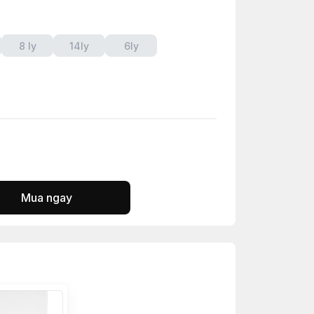
8 ly
14ly
6ly
Mua ngay