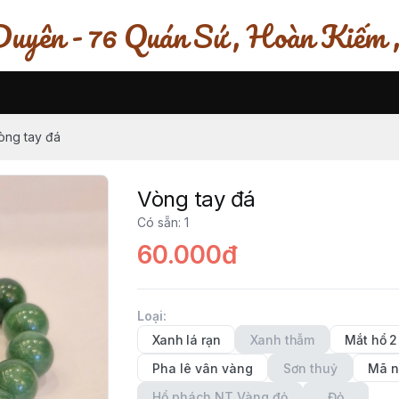
uyên - 76 Quán Sứ , Hoàn Kiếm 
òng tay đá
Vòng tay đá
Có sẵn
:
1
60.000đ
Loại
:
Xanh lá rạn
Xanh thẫm
Mắt hổ 
Pha lê vân vàng
Sơn thuỷ
Mã 
Hổ phách NT Vàng đỏ
Đỏ