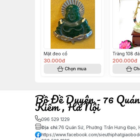
Mặt đeo cổ
Tràng 108 đá
30.000đ
200.000đ
Chọn mua
Ch
Bồ Đề Duyên - 76 Quán
Kiếm , Hà Nội
096 529 1229
Địa chỉ
:
76 Quán Sứ, Phường Trần Hưng Đạo, H
https://www.facebook.com/sieuthiphatgiaobo