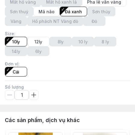
Mắt hổ vàng
Mắt hổ xanh lá
Pha lê vân vàng
Sơn thuỷ
Mã não
Đá xanh
Sơn thủy
Vàng
Hổ phách NT Vàng đỏ
Đỏ
Size
:
10ly
12ly
8ly
10 ly
8 ly
14ly
6ly
Đơn vị
:
Cái
Số lượng
Các sản phẩm, dịch vụ khác