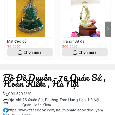
Mặt đeo cổ
Tràng 108 đá
30.000đ
200.000đ
Chọn mua
Chọn mua
Bồ Đề Duyên - 76 Quán Sứ ,
Hoàn Kiếm , Hà Nội
096 529 1229
Địa chỉ
:
76 Quán Sứ, Phường Trần Hưng Đạo, Hà Nội -
Quận Hoàn Kiếm
https://www.facebook.com/sieuthiphatgiaobodeduyen/