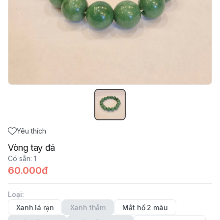
Yêu thích
Vòng tay đá
Có sẵn
:
1
60.000đ
Loại
:
Xanh lá rạn
Xanh thẫm
Mắt hổ 2 màu