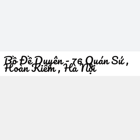
Bồ Đề Duyên - 76 Quán Sứ ,
Hoàn Kiếm , Hà Nội
096 529 1229
Địa chỉ
:
76 Quán Sứ, Phường Trần Hưng Đạo, Hà Nội -
Quận Hoàn Kiếm
https://www.facebook.com/sieuthiphatgiaobodeduyen/
096 529 1229
Giới thiệu
© 2026
Bồ Đề Duyên - 76 Quán Sứ , Hoàn Kiếm , Hà Nội