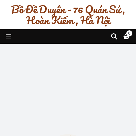
Bồ Đề Duyên - 76 Quán Sứ ,
Hoàn Kiếm , Hà Nội
0