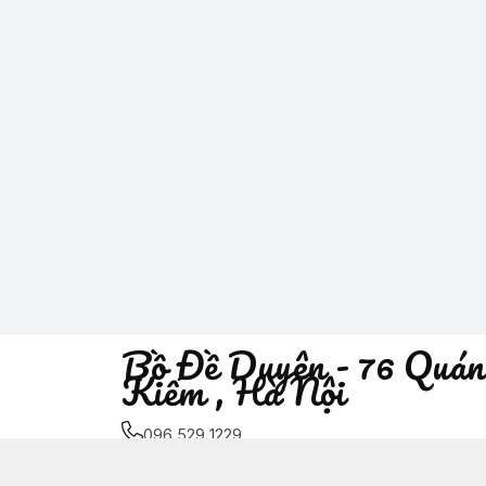
Bồ Đề Duyên - 76 Quán
Kiếm , Hà Nội
096 529 1229
Địa chỉ
:
76 Quán Sứ, Phường Trần Hưng Đạo, H