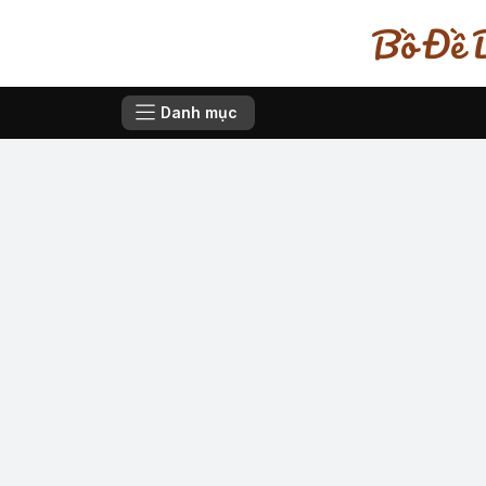
Bồ Đề D
Danh mục