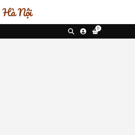
, Hà Nội
0