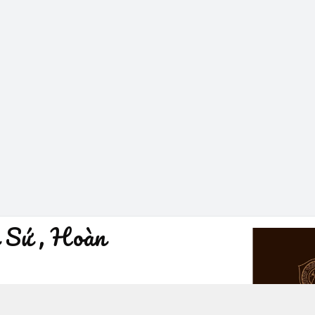
 Sứ , Hoàn
à Nội - Quận Hoàn Kiếm